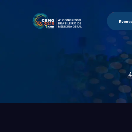
Event
4