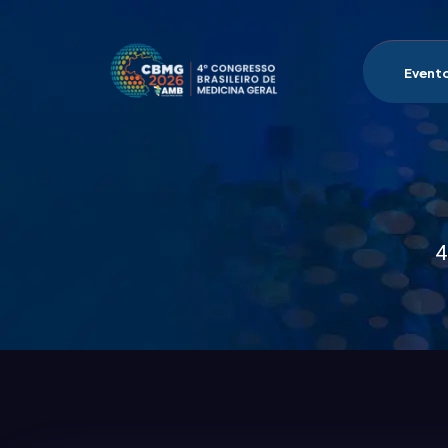
Event
4